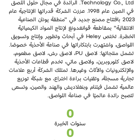
Technology Co., Ltd. الرائدة في مجال حلول اللصق
في الصين عام 1998. عززت الشركة قدراتها الإنتاجية عام
2023 بافتتاح مصنع جديد في "منطقة يونان الصناعية
الانتقالية" بمقاطعة قوانغدونغ لإنتاج المواد الكيميائية
الخطرة. تختص Heley في أبحاث وتطوير وإنتاج وتسويق
اللواصق، واشتهرت بابتكاراتها في صناعة الأحذية خصوصًا.
تشمل منتجاتها: لاصق PU، لاصق رش، لاصق مطعوم،
لاصق كلوروبرين، ولاصق مائي، تخدم قطاعات الأحذية
والإلكترونيات والأثاث وغيرها. تمتلك الشركة أربع علامات
تجارية مسجلة، وتقنيات براءة اختراع، مع شبكة توزيع
عالمية تشمل فيتنام وبنغلاديش والهند والصين، وتسعى
لتصبح رائدة عالميًا في صناعة اللواصق.
0
سنوات الخبرة
0