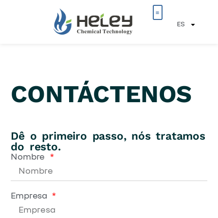
ES
Sobre nosotros
We'd Love To Hear From You
CONTÁCTENOS
Dê o primeiro passo, nós tratamos
do resto.
Nombre
Empresa