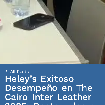
All Posts
Heley’s Exitoso
Desempeño en The
Cairo Inter Leather